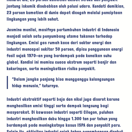
jantung iskemik disebabkan oleh polusi udara. Kendati demikian,
23 persen kematian di dunia dapat dicegah melalui penciptaan
lingkungan yang lebih sehat.
Jasmine menilai, masifnya pertumbuhan industri di Indonesia
menjadi salah satu penyumbang utama tekanan terhadap
lingkungan. Emisi gas rumah kaca dari sektor energi dan
industri mencapai sekitar 50 persen, dipicu penggunaan energi
fosil sejak 1970-an yang berdampak pada kenaikan suhu
global. Kondisi ini memicu cuaca ekstrem seperti banjir dan
kekeringan, serta meningkatkan risiko penyakit.
“Dalam jangka panjang bisa mengganggu kelangsungan
hidup manusia,” tuturnya.
Industri ekstraktif seperti baja dan nikel juga disorot karena
menghasilkan emisi tinggi serta dampak langsung bagi
masyarakat. Di kawasan industri seperti Cilegon, puluhan
industri menghasilkan debu hingga 1.300 ton per tahun yang
berdampak pada meningkatnya kasus ISPA dan penyakit paru.
Selain itu, aktivitas industri sejak tahap penambangan disebut