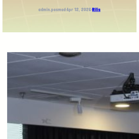
admin.pesmed
·
Apr 12, 2026
·
Rilis