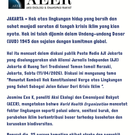
JAKARTA – Hak atas lingkungan hidup yang bersih dan
sehat menjadi sorotan di tengah krisis iklim yang kian
nyata. Hak ini telah dijamin dalam Undang-undang Dasar
(UUD) 1945 dan sejalan dengan komitmen global.
Hal itu mencuat dalam diskusi publik Pesta Media AJI Jakarta
yang diselenggarakan oleh Aliansi Jurnalis Independen (AJI)
Jakarta di Ruang Tari Tradisional Taman Ismail Marzuki,
Jakarta, Sabtu (11/04/2026). Diskusi ini mengusung tema
“Menuntut Kembali Hak Konstitusional Warga atas Lingkungan
yang Sehat Sebagai Jalan Keluar Dari Krisis Iklim “.
Jasmine Exa K, peneliti Aksi Ekologi dan Emansipasi Rakyat
(AEER), mengatakan bahwa
World Health Organization
mencatat
faktor lingkungan seperti polusi udara, sanitasi buruk, dan
perubahan iklim berkontribusi besar terhadap kesehatan dan
kerusakan biodiversitas.
Menurut dia, 25 persen kematian akibat stroke dan penyakit