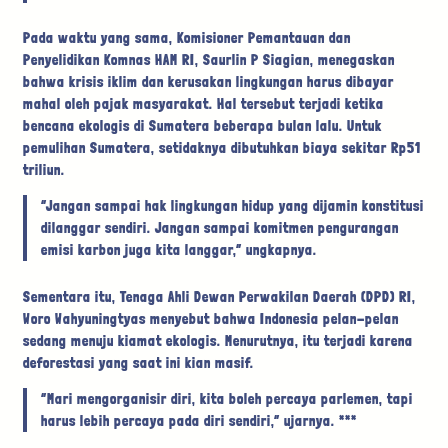
Pada waktu yang sama, Komisioner Pemantauan dan
Penyelidikan Komnas HAM RI, Saurlin P Siagian, menegaskan
bahwa krisis iklim dan kerusakan lingkungan harus dibayar
mahal oleh pajak masyarakat. Hal tersebut terjadi ketika
bencana ekologis di Sumatera beberapa bulan lalu. Untuk
pemulihan Sumatera, setidaknya dibutuhkan biaya sekitar Rp51
triliun.
“Jangan sampai hak lingkungan hidup yang dijamin konstitusi
dilanggar sendiri. Jangan sampai komitmen pengurangan
emisi karbon juga kita langgar,” ungkapnya.
Sementara itu, Tenaga Ahli Dewan Perwakilan Daerah (DPD) RI,
Woro Wahyuningtyas menyebut bahwa Indonesia pelan-pelan
sedang menuju kiamat ekologis. Menurutnya, itu terjadi karena
deforestasi yang saat ini kian masif.
“Mari mengorganisir diri, kita boleh percaya parlemen, tapi
harus lebih percaya pada diri sendiri,” ujarnya. ***