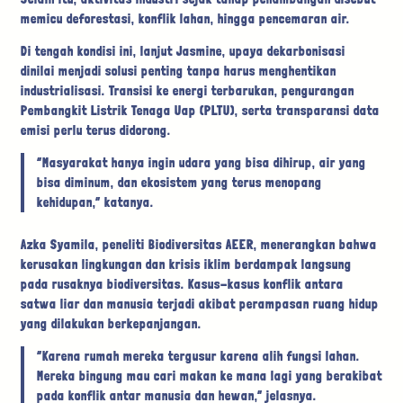
memicu deforestasi, konflik lahan, hingga pencemaran air.
Di tengah kondisi ini, lanjut Jasmine, upaya dekarbonisasi
dinilai menjadi solusi penting tanpa harus menghentikan
industrialisasi. Transisi ke energi terbarukan, pengurangan
Pembangkit Listrik Tenaga Uap (PLTU), serta transparansi data
emisi perlu terus didorong.
“Masyarakat hanya ingin udara yang bisa dihirup, air yang
bisa diminum, dan ekosistem yang terus menopang
kehidupan,” katanya.
Azka Syamila, peneliti Biodiversitas AEER, menerangkan bahwa
kerusakan lingkungan dan krisis iklim berdampak langsung
pada rusaknya biodiversitas. Kasus-kasus konflik antara
satwa liar dan manusia terjadi akibat perampasan ruang hidup
yang dilakukan berkepanjangan.
“Karena rumah mereka tergusur karena alih fungsi lahan.
Mereka bingung mau cari makan ke mana lagi yang berakibat
pada konflik antar manusia dan hewan,” jelasnya.