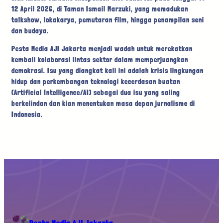
12 April 2026, di Taman Ismail Marzuki, yang memadukan
talkshow, lokakarya, pemutaran film, hingga penampilan seni
dan budaya.
Pesta Media AJI Jakarta menjadi wadah untuk merekatkan
kembali kolaborasi lintas sektor dalam memperjuangkan
demokrasi. Isu yang diangkat kali ini adalah krisis lingkungan
hidup dan perkembangan teknologi kecerdasan buatan
(Artificial Intelligence/AI) sebagai dua isu yang saling
berkelindan dan kian menentukan masa depan jurnalisme di
Indonesia.