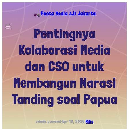
Skip
to
Pesta Media AJI Jakarta
content
Pentingnya
Kolaborasi Media
dan CSO untuk
Membangun Narasi
Tanding soal Papua
admin.pesmed
·
Apr 13, 2026
·
Rilis