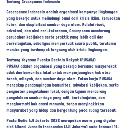
Tentang Greenpeace Indonesia
Greenpeace Indonesia adalah organisasi kampanye lingkungan
yang bekerja untuk melindungi bumi dari krisis iklim, kerusakan
hutan, dan eksploitasi sumber daya alam. Melalui riset,
advokasi, dan aksi non-kekerasan, Greenpeace mendorong
perubahan kebijakan serta praktik yang lebih adil dan
berkelanjutan, sekaligus memperkuat suara publik, terutama
mereka yang terdampak langsung oleh krisis lingkungan.
Tentang Yayasan Pusaka Bentala Rakyat (PUSAKA)
PUSAKA adalah organisasi yang bekerja bersama masyarakat
adat dan komunitas lokal untuk memperjuangkan hak atas
tanah, wilayah, dan sumber daya alam. Fokus kerja PUSAKA
mencakup pendampingan komunitas, advokasi kebijakan, serta
penguatan pengetahuan lokal, dengan tujuan mendorong
pengelolaan sumber daya yang adil, berkelanjutan, dan
menghormati hak asasi manusia, tanpa menyingkirkan
masyarakat yang hidup dan bergantung pada ruang tersebut.
Pesta Media AJI Jakarta 2026 merupakan acara yang digelar
oleh Aliansi Jurnalis Independen (AJI Jakarta) pada tanggal 11-