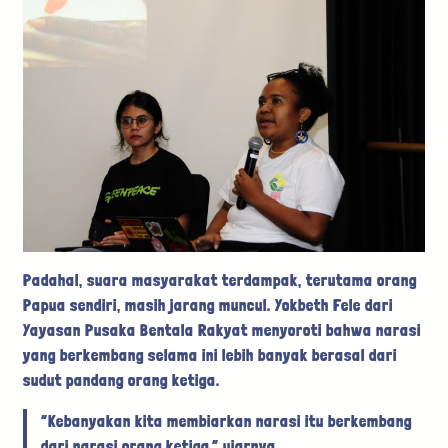
Padahal, suara masyarakat terdampak, terutama orang
Papua sendiri, masih jarang muncul. Yokbeth Fele dari
Yayasan Pusaka Bentala Rakyat menyoroti bahwa narasi
yang berkembang selama ini lebih banyak berasal dari
sudut pandang orang ketiga.
“Kebanyakan kita membiarkan narasi itu berkembang
dari narasi orang ketiga,” ujarnya.